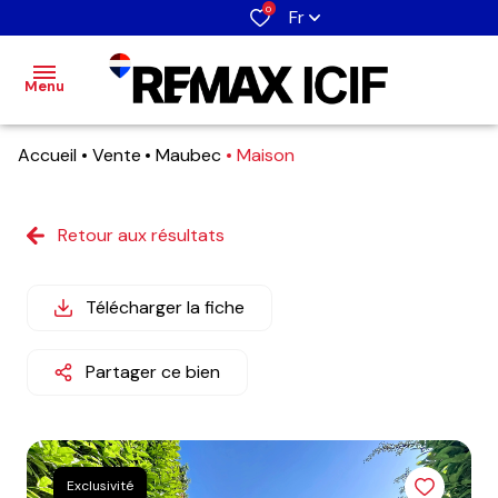
0
Fr
Menu
Accueil
Vente
Maubec
Maison
accueil
nos
Retour aux résultats
Nos
Notre
biens
biens
agence
estimation
Télécharger la fiche
Immobilier
Notre
alerte
professionnel
équipe
Partager ce bien
e-
mail
notre
Exclusivité
agence