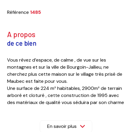
Référence
1485
a propos
de ce bien
Vous rêvez d’espace, de calme , de vue sur les
montagnes et sur la ville de Bourgoin-Jallieu, ne
cherchez plus cette maison sur le village très prisé de
Maubec est faite pour vous.
Une surface de 224 m² habitables, 2900m² de terrain
arboré et cloturé , cette construction de 1995 avec
des matériaux de qualité vous séduira par son charme
et sa situation géographique.
Vous apprécierez le centre du village à 800m avec
l'école, la Mairie , les jeux d'enfants , le restaurant et
En savoir plus
l'épicerie, ansi que la proximité avec BJ et la gare SNCF.