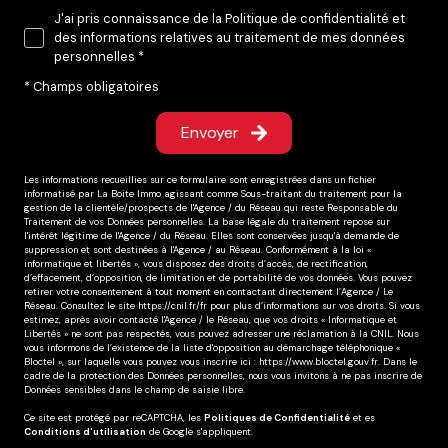
J'ai pris connaissance de la Politique de confidentialité et
des informations relatives au traitement de mes données
personnelles *
* Champs obligatoires
Envoyer
Les informations recueillies sur ce formulaire sont enregistrées dans un fichier
informatisé par La Boite Immo agissant comme Sous-traitant du traitement pour la
gestion de la clientèle/prospects de l'Agence / du Réseau qui reste Responsable du
Traitement de vos Données personnelles. La base légale du traitement repose sur
l'intérêt légitime de l'Agence / du Réseau. Elles sont conservées jusqu'à demande de
suppression et sont destinées à l'Agence / au Réseau. Conformément à la loi «
informatique et libertés », vous disposez des droits d’accès, de rectification,
d’effacement, d’opposition, de limitation et de portabilité de vos données. Vous pouvez
retirer votre consentement à tout moment en contactant directement l’Agence / Le
Réseau. Consultez le site
https://cnil.fr/fr
pour plus d’informations sur vos droits. Si vous
estimez, après avoir contacté l'Agence / le Réseau, que vos droits « Informatique et
Libertés » ne sont pas respectés, vous pouvez adresser une réclamation à la CNIL. Nous
vous informons de l’existence de la liste d'opposition au démarchage téléphonique «
Bloctel », sur laquelle vous pouvez vous inscrire ici :
https://www.bloctel.gouv.fr
. Dans le
cadre de la protection des Données personnelles, nous vous invitons à ne pas inscrire de
Données sensibles dans le champ de saisie libre.
Ce site est protégé par reCAPTCHA, les
Politiques de Confidentialité
et es
Conditions d'utilisation
de Google s'appliquent.